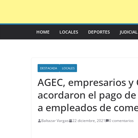
Saltar
al
contenido
HOME
LOCALES
DEPORTES
JUDICIA
DESTACADA
LOCALES
AGEC, empresarios y 
acordaron el pago de
a empleados de come
Baltazar Vargas
22 diciembre, 2021
0 comentarios