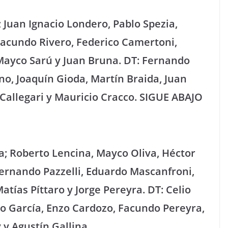
o; Juan Ignacio Londero, Pablo Spezia,
Facundo Rivero, Federico Camertoni,
 Mayco Sarú y Juan Bruna. DT: Fernando
no, Joaquín Gioda, Martín Braida, Juan
 Callegari y Mauricio Cracco. SIGUE ABAJO
a; Roberto Lencina, Mayco Oliva, Héctor
Fernando Pazzelli, Eduardo Mascanfroni,
ías Píttaro y Jorge Pereyra. DT: Celio
io García, Enzo Cardozo, Facundo Pereyra,
 y Agustín Gallina.