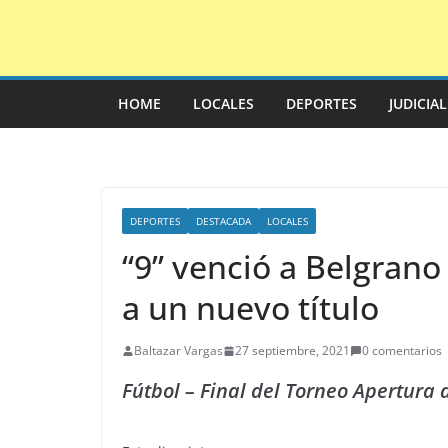
Saltar
al
contenido
HOME
LOCALES
DEPORTES
JUDICIA
DEPORTES
DESTACADA
LOCALES
“9” venció a Belgrano
a un nuevo título
Baltazar Vargas
27 septiembre, 2021
0 comentarios
Fútbol – Final del Torneo Apertura 