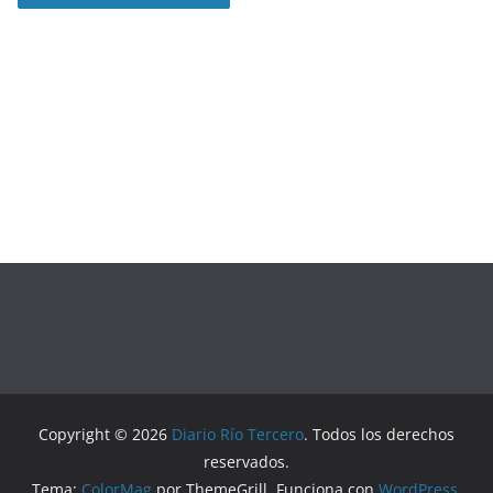
Copyright © 2026
Diario Río Tercero
. Todos los derechos
reservados.
Tema:
ColorMag
por ThemeGrill. Funciona con
WordPress
.