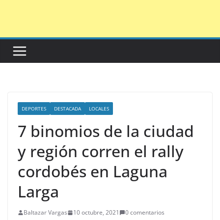
Saltar
al
contenido
DEPORTES
DESTACADA
LOCALES
7 binomios de la ciudad
y región corren el rally
cordobés en Laguna
Larga
Baltazar Vargas
10 octubre, 2021
0 comentarios