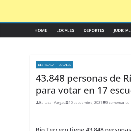
Saltar
al
contenido
HOME
LOCALES
DEPORTES
JUDICIA
DESTACADA
LOCALES
43.848 personas de Rí
para votar en 17 escu
Baltazar Vargas
10 septiembre, 2021
0 comentarios
Río Tercero tiene 43.848 personas