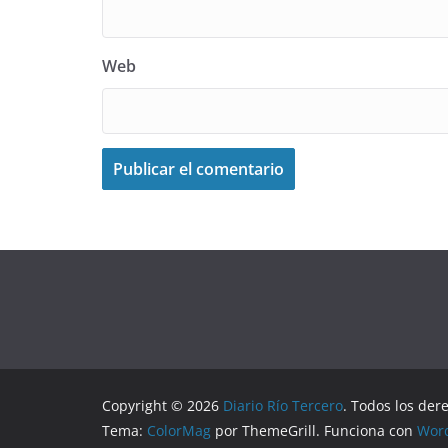
Web
Copyright © 2026
Diario Río Tercero
. Todos los der
Tema:
ColorMag
por ThemeGrill. Funciona con
Wor