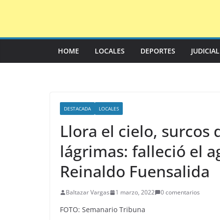
Saltar
al
contenido
HOME
LOCALES
DEPORTES
JUDICIA
DESTACADA
LOCALES
Llora el cielo, surcos 
lágrimas: falleció el
Reinaldo Fuensalida
Baltazar Vargas
1 marzo, 2022
0 comentarios
FOTO: Semanario Tribuna